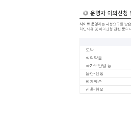
사이트 운영자
는 시정요구를 받은
차단사유 및 이의신청 관련 문의
도박
식의약품
국가보안법 등
음란·선정
명예훼손
잔혹·혐오